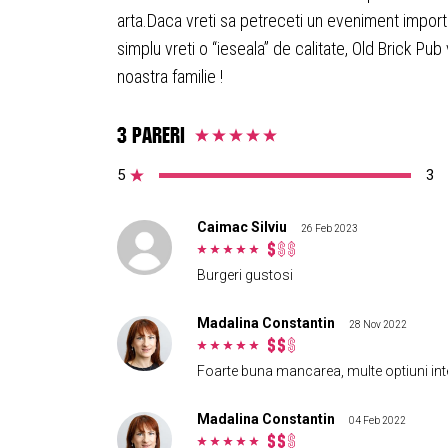
arta.Daca vreti sa petreceti un eveniment importan
simplu vreti o “ieseala” de calitate, Old Brick Pub
noastra familie !
3 pareri
5
3
Caimac Silviu
26 Feb 2023
Burgeri gustosi
Madalina Constantin
28 Nov 2022
Foarte buna mancarea, multe optiuni inte
Madalina Constantin
04 Feb 2022