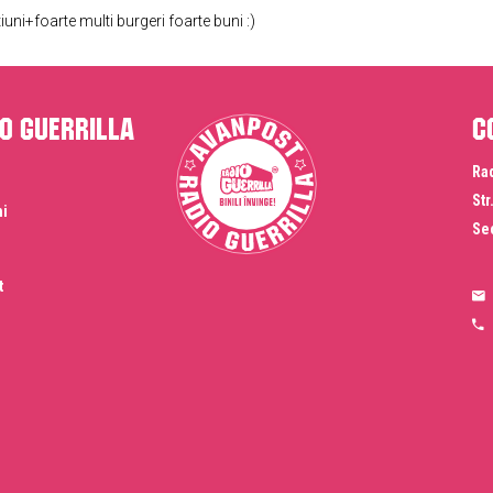
ni+foarte multi burgeri foarte buni :)
o Guerrilla
C
Rad
Str
ni
Sec
t