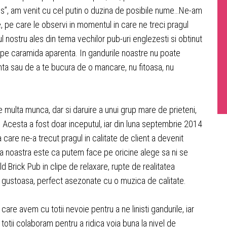
roces”, am venit cu cel putin o duzina de posibile nume…Ne-am
e, pe care le observi in momentul in care ne treci pragul
l nostru ales din tema vechilor pub-uri englezesti si obtinut
 pe caramida aparenta. In gandurile noastre nu poate
ta sau de a te bucura de o mancare, nu fitoasa, nu
e multa munca, dar si daruire a unui grup mare de prieteni,
e. Acesta a fost doar inceputul, iar din luna septembrie 2014
are ne-a trecut pragul in calitate de client a devenit
rea noastra este ca putem face pe oricine alege sa ni se
 Brick Pub in clipe de relaxare, rupte de realitatea
e gustoasa, perfect asezonate cu o muzica de calitate.
care avem cu totii nevoie pentru a ne linisti gandurile, iar
totii colaboram pentru a ridica voia buna la nivel de