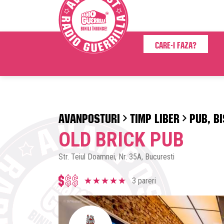
Care-i faza?
AVANPOSTURI
TIMP LIBER
PUB, B
OLD BRICK PUB
Str. Teiul Doamnei, Nr. 35A, Bucuresti
3 pareri