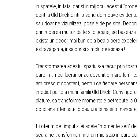
in spatele, in fata, dar si in mijlocul acestui “p
oprit la Old Brick dintr-o serie de motive evident
sau doar ne vizualizezi pozele de pe site. Decoru
prin ruperea multor dalte si ciocane, se bazeaza
exista un decor mai bun de a bea o bere excelen
extravaganta, insa pur si simplu delicioasa !
Transformarea acestui spatiu s-a facut prin foart
care in timpul lucrarilor au devenit o mare famili
am crescut constant, pentru ca fiecare persoana c
imediat parte a marii familii Old Brick. Convinge
alature, sa transforme momentele petrecute la Old
cotidiana, oferindu-i o bautura buna si o mancar
Iti oferim pe timpul zilei acele “momente zen” de 
seara ne transformam intr-un mic stup in care cu 