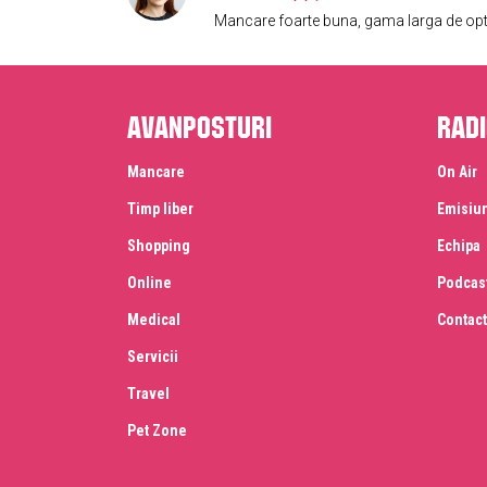
Mancare foarte buna, gama larga de optiu
Avanposturi
Radi
Mancare
On Air
Timp liber
Emisiu
Shopping
Echipa
Online
Podcas
Medical
Contact
Servicii
Travel
Pet Zone