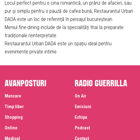
Locul perfect pentru o cina romantică, un prânz de afaceri, sau
pur și simplu pentru o pauză de cafea bună, Restaurantul Urban
DADA este un loc de referință în peisajul bucureștean.
Meniul fine-dining include de la specialități thai la preparate
tradiționale reinterpretate.
Restaurantul Urban DADA este un spațiu ideal pentru
evenimente private intime.
Avanposturi
Radio Guerrilla
Mancare
On Air
Timp liber
Emisiuni
Shopping
Echipa
Online
Podcast
Medical
Contact