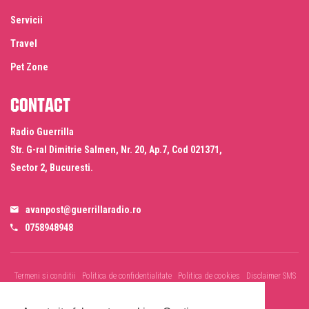
Servicii
Travel
Pet Zone
Contact
Radio Guerrilla
Str. G-ral Dimitrie Salmen, Nr. 20, Ap.7, Cod 021371,
Sector 2, Bucuresti.
avanpost@guerrillaradio.ro
0758948948
Termeni si conditii
Politica de confidentialitate
Politica de cookies
Disclaimer SMS
& WhatsApp
Informare prelucrare imagini evenimente