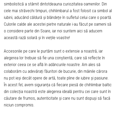
simbolistică a stârnit dintotdeauna curiozitatea oamenilor. Din
cele mai străvechi timpuri, chihlimbarul a fost folosit ca simbol al
iubirii, aducând căldură și blândețe în sufletul celui care o poartă.
Culorile calde ale acestei pietre naturale i-au făcut pe oameni să
o considere parte din Soare, iar noi suntem aici să aducem
această rază solară și în viețile voastre!
Accesoriile pe care le purtăm sunt o extensie a noastră, iar
alegerea lor trebuie să fie una conștientă, care să reflecte în
exterior ceea ce se află în adâncurile noastre. Am ales să
colaborăm cu adevărați făuritori de bucurie, din mâinile cărora
nu pot ieși decât opere de artă, toate pline de iubire și pasiune.
În acest fel, avem siguranța că fiecare piesă de chihlimbar baltic
din colecția noastră este alegerea ideală pentru cei care sunt în
căutare de frumos, autenticitate și care nu sunt dispuși să facă
niciun compromis.