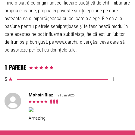
Fiind o piatră cu origini antice, fiecare bucățică de chihlimbar are
propria ei istorie, propria ei poveste și înțelepciune pe care
așteaptă să o împărtășească cu cel care o alege. Fie că ai o
pasiune pentru pietrele semiprețioase și te fascinează modul în
care acestea ne pot influența subtil viața, fie că ești un iubitor
de frumos și bun gust, pe www.darchi.ro vei găsi ceva care să
se asorteze perfect cu dorințele tale!
1 parere
5
1
Mohsin Riaz
21 Jan 2026
Amazing