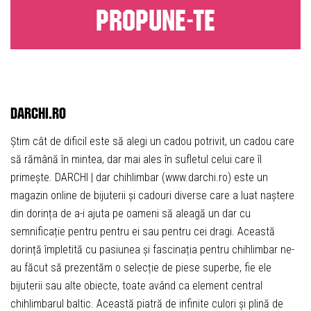
PROPUNE-TE
darchi.ro
Știm cât de dificil este să alegi un cadou potrivit, un cadou care
să rămână în mintea, dar mai ales în sufletul celui care îl
primește. DARCHI | dar chihlimbar (www.darchi.ro) este un
magazin online de bijuterii și cadouri diverse care a luat naștere
din dorința de a-i ajuta pe oameni să aleagă un dar cu
semnificație pentru pentru ei sau pentru cei dragi. Această
dorință împletită cu pasiunea și fascinația pentru chihlimbar ne-
au făcut să prezentăm o selecție de piese superbe, fie ele
bijuterii sau alte obiecte, toate având ca element central
chihlimbarul baltic. Această piatră de infinite culori și plină de