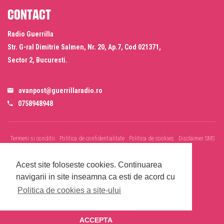
Contact
Radio Guerrilla
Str. G-ral Dimitrie Salmen, Nr. 20, Ap.7, Cod 021371,
Sector 2, Bucuresti.
avanpost@guerrillaradio.ro
0758948948
Termeni si conditii
Politica de confidentialitate
Politica de cookies
Disclaimer SMS
& WhatsApp
Informare prelucrare imagini evenimente
Acest site foloseste cookies.
Continuarea
navigarii in site inseamna ca esti de acord cu
Politica de cookies a site-ului
© 2026 Radio Guerrilla - Toate drepturile rezervate
ACCEPTA