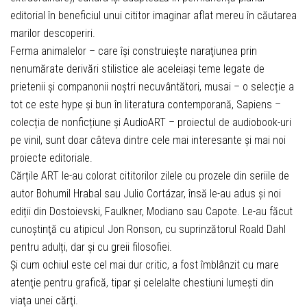
editorial în beneficiul unui cititor imaginar aflat mereu în căutarea
marilor descoperiri.
Ferma animalelor – care îşi construieşte naraţiunea prin
nenumărate derivări stilistice ale aceleiași teme legate de
prietenii și companonii noștri necuvântători, musai – o selecție a
tot ce este hype și bun în literatura contemporană, Sapiens –
colecția de nonficțiune și AudioART – proiectul de audiobook-uri
pe vinil, sunt doar câteva dintre cele mai interesante și mai noi
proiecte editoriale.
Cărțile ART le-au colorat cititorilor zilele cu prozele din seriile de
autor Bohumil Hrabal sau Julio Cortázar, însă le-au adus şi noi
ediții din Dostoievski, Faulkner, Modiano sau Capote. Le-au făcut
cunoştinţă cu atipicul Jon Ronson, cu suprinzătorul Roald Dahl
pentru adulți, dar şi cu greii filosofiei.
Şi cum ochiul este cel mai dur critic, a fost îmblânzit cu mare
atenţie pentru grafică, tipar şi celelalte chestiuni lumeşti din
viaţa unei cărţi.