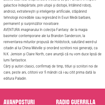
galactice îndepărtate, prin utopii şi distopii, întâlnind roboţi,
androizi, extratereştri şi inteligenţe artificiale, stăpânind
tehnologii incredibile sau regresând în Evuri Medii barbare,
permanent şi surprinzător novatoare.
AVENTURA imaginarului în colecţia Fantasy: de la magia
basmelor contemporane ale lui Brandon Sanderson, la
reinventarea miturilor propusă de Holdstock, salutând weird-ul
citadin al lui China Miéville şi onorând scriitorii noii generaţii, ca
N.K. Jemisin şi Claire North, care anunţă că nu vom duce lipsă de
lumi fantastice.
Cărţi şi autori clasici, confirmaţi de timp, titluri şi scriitori noi de
care, peste ani, cititorii vor fi mândri că i-au citit prima dată la
editura Paladin.
Avanposturi
Radio Guerrilla