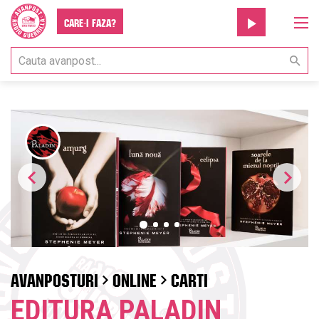
Care-i faza?
AVANPOSTURI
ONLINE
CARTI
EDITURA PALADIN