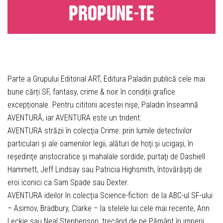
PROPUNE-TE
Parte a Grupului Editorial ART, Editura Paladin publică cele mai
bune cărți SF, fantasy, crime & noir în condiții grafice
excepționale. Pentru cititorii acestei nișe, Paladin înseamnă
AVENTURĂ, iar AVENTURA este un trident:
AVENTURA străzii în colecţia Crime: prin lumile detectivilor
particulari şi ale oamenilor legii, alături de hoţi şi ucigaşi, în
reşedinţe aristocratice şi mahalale sordide, purtaţi de Dashiell
Hammett, Jeff Lindsay sau Patricia Highsmith, întovărăşiţi de
eroi iconici ca Sam Spade sau Dexter.
AVENTURA ideilor în colecţia Science-fiction: de la ABC-ul SF-ului
– Asimov, Bradbury, Clarke – la stelele lui cele mai recente, Ann
Leckie sau Neal Stephenson, trecând de pe Pământ în imperii