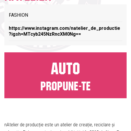
FASHION
https://www.instagram.com/natelier_de_productie
?igsh=MTcyb245NzRncXM0Ng==
AUTO
PROPUNE-TE
nAtelier de producție este un atelier de creație, reciclare și