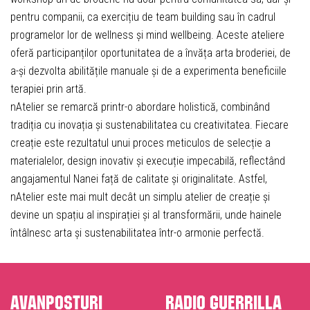
pentru companii, ca exercițiu de team building sau în cadrul
programelor lor de wellness și mind wellbeing. Aceste ateliere
oferă participanților oportunitatea de a învăța arta broderiei, de
a-și dezvolta abilitățile manuale și de a experimenta beneficiile
terapiei prin artă.
nAtelier se remarcă printr-o abordare holistică, combinând
tradiția cu inovația și sustenabilitatea cu creativitatea. Fiecare
creație este rezultatul unui proces meticulos de selecție a
materialelor, design inovativ și execuție impecabilă, reflectând
angajamentul Nanei față de calitate și originalitate. Astfel,
nAtelier este mai mult decât un simplu atelier de creație și
devine un spațiu al inspirației și al transformării, unde hainele
întâlnesc arta și sustenabilitatea într-o armonie perfectă.
Avanposturi
Radio Guerrilla