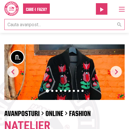
Care-i faza?
AVANPOSTURI
ONLINE
FASHION
NATELIER