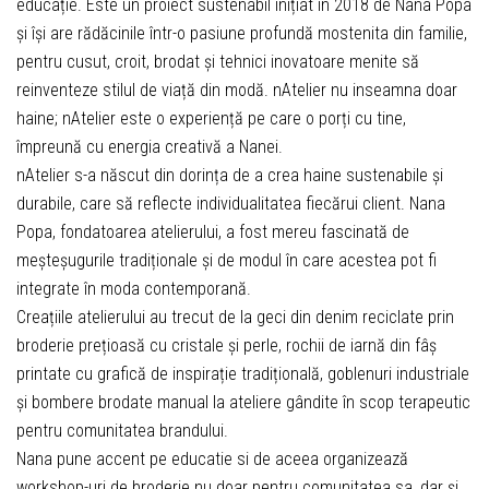
educație. Este un proiect sustenabil inițiat în 2018 de Nana Popa
și își are rădăcinile într-o pasiune profundă mostenita din familie,
pentru cusut, croit, brodat și tehnici inovatoare menite să
reinventeze stilul de viață din modă. nAtelier nu inseamna doar
haine; nAtelier este o experiență pe care o porți cu tine,
împreună cu energia creativă a Nanei.
nAtelier s-a născut din dorința de a crea haine sustenabile și
durabile, care să reflecte individualitatea fiecărui client. Nana
Popa, fondatoarea atelierului, a fost mereu fascinată de
meșteșugurile tradiționale și de modul în care acestea pot fi
integrate în moda contemporană.
Creațiile atelierului au trecut de la geci din denim reciclate prin
broderie prețioasă cu cristale și perle, rochii de iarnă din fâș
printate cu grafică de inspirație tradițională, goblenuri industriale
și bombere brodate manual la ateliere gândite în scop terapeutic
pentru comunitatea brandului.
Nana pune accent pe educatie si de aceea organizează
workshop-uri de broderie nu doar pentru comunitatea sa, dar și