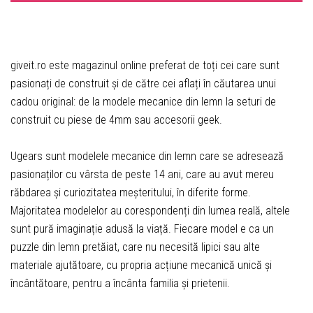
giveit.ro este magazinul online preferat de toți cei care sunt
pasionați de construit și de către cei aflați în căutarea unui
cadou original: de la modele mecanice din lemn la seturi de
construit cu piese de 4mm sau accesorii geek.
Ugears sunt modelele mecanice din lemn care se adresează
pasionaților cu vârsta de peste 14 ani, care au avut mereu
răbdarea și curiozitatea meșteritului, în diferite forme.
Majoritatea modelelor au corespondenți din lumea reală, altele
sunt pură imaginație adusă la viață. Fiecare model e ca un
puzzle din lemn pretăiat, care nu necesită lipici sau alte
materiale ajutătoare, cu propria acțiune mecanică unică și
încântătoare, pentru a încânta familia și prietenii.