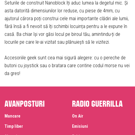
Seturile de construit Nanoblock îți aduc lumea la degetul mic. Și
asta datorită dimensiunilor lor reduse, cu piese de 4mm, cu
ajutorul cărora poți construi cele mai importante clădiri ale lumii,
fără însă a fi nevoit să îți schimbi locuința pentru a le expune în
casă. Ba chiar își vor găsi locul pe biroul tău, amintindu-ți de
locurile pe care le-ai vizitat sau plănuiești să le vizitezi.
Accesoriile geek sunt cea mai sigură alegere: cu o pereche de
butoni cu joystick sau o bratara care contine codul morse nu vei
da gres!
Avanposturi
Radio Guerrilla
Mancare
On Air
Timp liber
Emisiuni