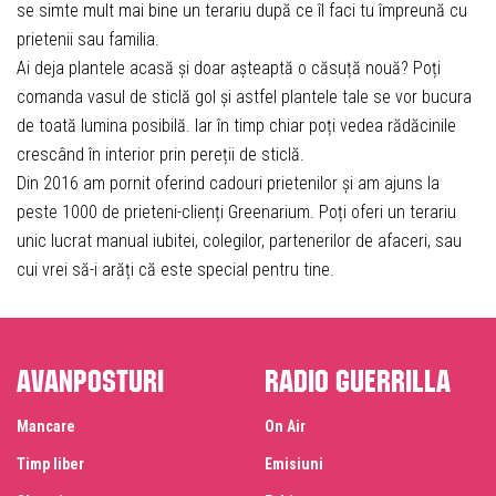
se simte mult mai bine un terariu după ce îl faci tu împreună cu
prietenii sau familia.
Ai deja plantele acasă și doar așteaptă o căsuță nouă? Poți
comanda vasul de sticlă gol și astfel plantele tale se vor bucura
de toată lumina posibilă. Iar în timp chiar poți vedea rădăcinile
crescând în interior prin pereții de sticlă.
Din 2016 am pornit oferind cadouri prietenilor și am ajuns la
peste 1000 de prieteni-clienți Greenarium. Poți oferi un terariu
unic lucrat manual iubitei, colegilor, partenerilor de afaceri, sau
cui vrei să-i arăți că este special pentru tine.
Avanposturi
Radio Guerrilla
Mancare
On Air
Timp liber
Emisiuni