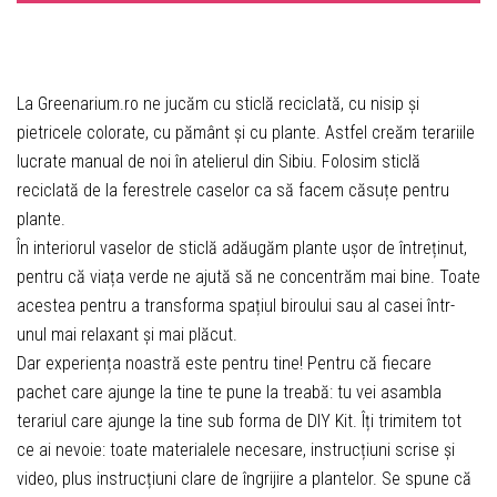
La Greenarium.ro ne jucăm cu sticlă reciclată, cu nisip și
pietricele colorate, cu pământ și cu plante. Astfel creăm terariile
lucrate manual de noi în atelierul din Sibiu. Folosim sticlă
reciclată de la ferestrele caselor ca să facem căsuțe pentru
plante.
În interiorul vaselor de sticlă adăugăm plante ușor de întreținut,
pentru că viața verde ne ajută să ne concentrăm mai bine. Toate
acestea pentru a transforma spațiul biroului sau al casei într-
unul mai relaxant și mai plăcut.
Dar experiența noastră este pentru tine! Pentru că fiecare
pachet care ajunge la tine te pune la treabă: tu vei asambla
terariul care ajunge la tine sub forma de DIY Kit. Îți trimitem tot
ce ai nevoie: toate materialele necesare, instrucțiuni scrise și
video, plus instrucțiuni clare de îngrijire a plantelor. Se spune că