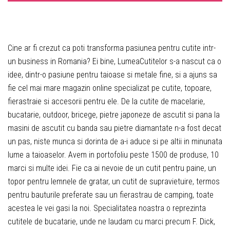
Cine ar fi crezut ca poti transforma pasiunea pentru cutite intr-
un business in Romania? Ei bine, LumeaCutitelor s-a nascut ca o
idee, dintr-o pasiune pentru taioase si metale fine, si a ajuns sa
fie cel mai mare magazin online specializat pe cutite, topoare,
fierastraie si accesorii pentru ele. De la cutite de macelarie,
bucatarie, outdoor, bricege, pietre japoneze de ascutit si pana la
masini de ascutit cu banda sau pietre diamantate n-a fost decat
un pas, niste munca si dorinta de a-i aduce si pe altii in minunata
lume a taioaselor. Avem in portofoliu peste 1500 de produse, 10
marci si multe idei. Fie ca ai nevoie de un cutit pentru paine, un
topor pentru lemnele de gratar, un cutit de supravietuire, termos
pentru bauturile preferate sau un fierastrau de camping, toate
acestea le vei gasi la noi. Specialitatea noastra o reprezinta
cutitele de bucatarie, unde ne laudam cu marci precum F. Dick,