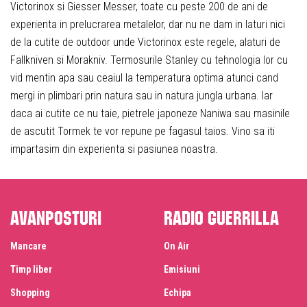
Victorinox si Giesser Messer, toate cu peste 200 de ani de
experienta in prelucrarea metalelor, dar nu ne dam in laturi nici
de la cutite de outdoor unde Victorinox este regele, alaturi de
Fallkniven si Morakniv. Termosurile Stanley cu tehnologia lor cu
vid mentin apa sau ceaiul la temperatura optima atunci cand
mergi in plimbari prin natura sau in natura jungla urbana. Iar
daca ai cutite ce nu taie, pietrele japoneze Naniwa sau masinile
de ascutit Tormek te vor repune pe fagasul taios. Vino sa iti
impartasim din experienta si pasiunea noastra.
Avanposturi
Radio Guerrilla
Mancare
On Air
Timp liber
Emisiuni
Shopping
Echipa