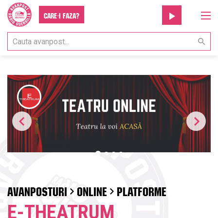
Care-i faza?
AVANPOSTURI
ONLINE
PLATFORME
E-THEATRUM