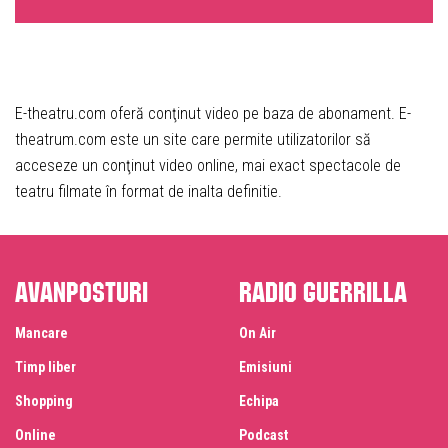
E-theatru.com oferă conţinut video pe baza de abonament. E-
theatrum.com este un site care permite utilizatorilor să
acceseze un conţinut video online, mai exact spectacole de
teatru filmate în format de inalta definitie.
Avanposturi
Radio Guerrilla
Mancare
On Air
Timp liber
Emisiuni
Shopping
Echipa
Online
Podcast