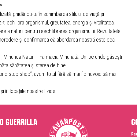
se
izată, ghidându-te în schimbarea stilului de viață și
-ți echilibra organismul, greutatea, energia și vitalitatea.
e a naturii pentru reechilibrarea organismului. Rezultatele
, încredere și confirmarea că abordarea noastră este cea
ii, Minunea Naturii - Farmacia Minunată. Un loc unde găsești
păta sănătatea și starea de bine.
„one-stop-shop”, avem totul fără să mai fie nevoie să mai
 în locațiile noastre fizice.
o Guerrilla
C
Rad