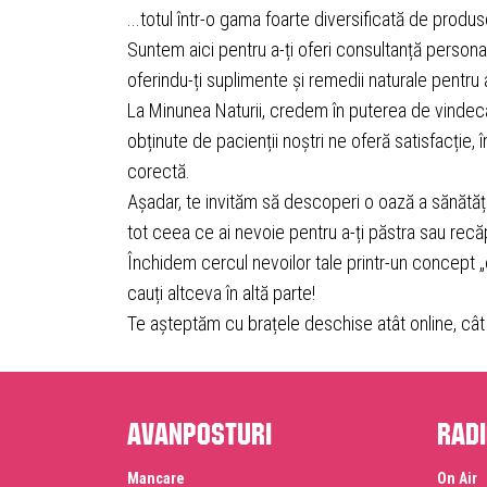
...totul într-o gama foarte diversificată de produ
Suntem aici pentru a-ți oferi consultanță personal
oferindu-ți suplimente și remedii naturale pentru a
La Minunea Naturii, credem în puterea de vindecar
obținute de pacienții noștri ne oferă satisfacție
corectă.
Așadar, te invităm să descoperi o oază a sănătăț
tot ceea ce ai nevoie pentru a-ți păstra sau recă
Închidem cercul nevoilor tale printr-un concept 
cauți altceva în altă parte!
Te așteptăm cu brațele deschise atât online, cât și
Avanposturi
Radi
Mancare
On Air