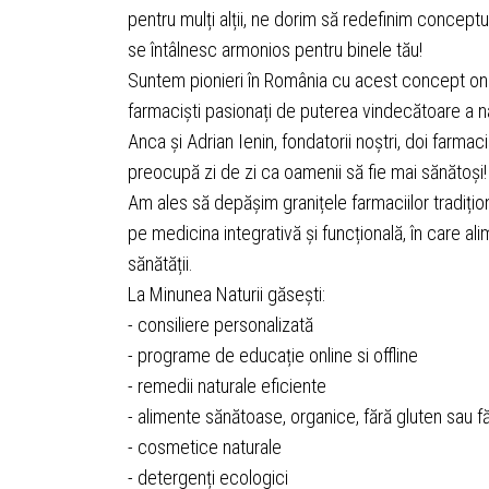
pentru mulți alții, ne dorim să redefinim conceptu
se întâlnesc armonios pentru binele tău!
Suntem pionieri în România cu acest concept onli
farmaciști pasionați de puterea vindecătoare a na
Anca și Adrian Ienin, fondatorii noștri, doi farma
preocupă zi de zi ca oamenii să fie mai sănătoși!
Am ales să depășim granițele farmaciilor tradițio
pe medicina integrativă și funcțională, în care alim
sănătății.
La Minunea Naturii găsești:
- consiliere personalizată
- programe de educație online si offline
- remedii naturale eficiente
- alimente sănătoase, organice, fără gluten sau f
- cosmetice naturale
- detergenți ecologici