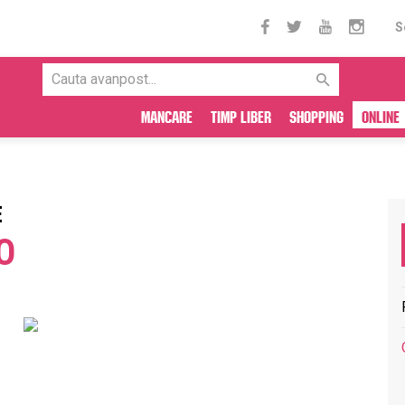
S
Mancare
Timp liber
Shopping
Online
E
O