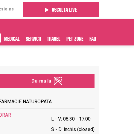
crie-ne
Asculta live
Medical
Servicii
Travel
Pet Zone
FAQ
Du-ma la
FARMACIE NATUROPATA
ORAR
L - V: 08:30 - 17:00
S - D: inchis (closed)