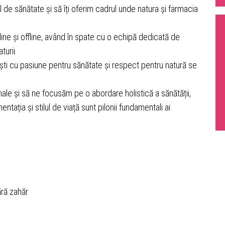
l de sănătate și să îți oferim cadrul unde natura și farmacia
ne și offline, având în spate cu o echipă dedicată de
turii.
ciști cu pasiune pentru sănătate și respect pentru natură se
nale și să ne focusăm pe o abordare holistică a sănătății,
entația și stilul de viață sunt pilonii fundamentali ai
ără zahăr