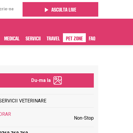
crie-ne
Asculta live
Medical
Servicii
Travel
Pet Zone
FAQ
Du-ma la
SERVICII VETERINARE
ORAR
Non-Stop