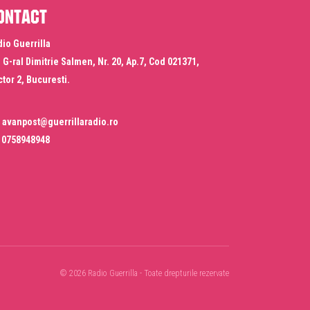
ontact
io Guerrilla
. G-ral Dimitrie Salmen, Nr. 20, Ap.7, Cod 021371,
tor 2, Bucuresti.
avanpost@guerrillaradio.ro
0758948948
© 2026 Radio Guerrilla - Toate drepturile rezervate