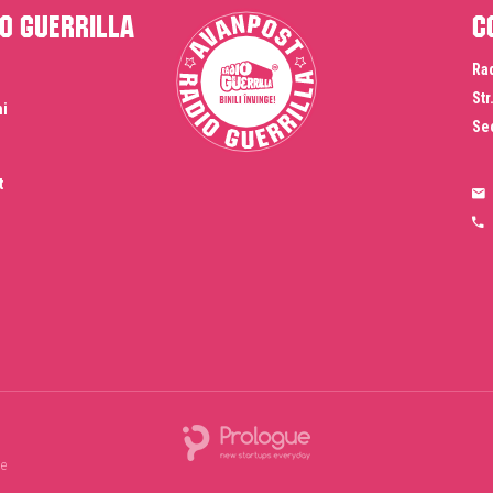
o Guerrilla
C
Rad
Str
ni
Sec
t
te