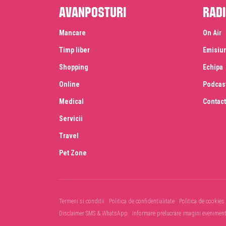
Avanposturi
Radi
Mancare
On Air
Timp liber
Emisiu
Shopping
Echipa
Online
Podcas
Medical
Contact
Servicii
Travel
Pet Zone
Termeni si conditii
Politica de confidentialitate
Politica de cookies
Disclaimer SMS & WhatsApp
Informare prelucrare imagini evenimen