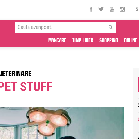
S
Mancare
Timp liber
Shopping
Online
 VETERINARE
PET STUFF