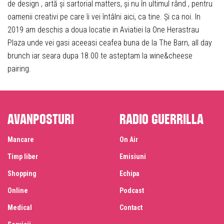
de design , artă și sartorial matters, și nu în ultimul rând , pentru
oamenii creativi pe care îi vei întâlni aici, ca tine. Și ca noi. In
2019 am deschis a doua locatie in Aviatiei la One Herastrau
Plaza unde vei gasi aceeasi ceafea buna de la The Barn, all day
brunch iar seara dupa 18.00 te asteptam la wine&cheese
pairing.
Avanposturi
Radio Guerrilla
Mancare
On Air
Timp liber
Emisiuni
Shopping
Echipa
Online
Podcast
Medical
Contact