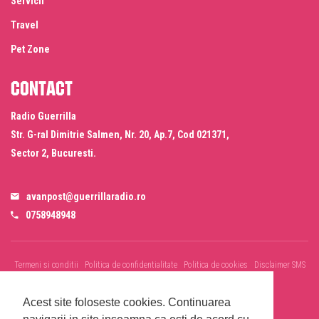
Servicii
Travel
Pet Zone
Contact
Radio Guerrilla
Str. G-ral Dimitrie Salmen, Nr. 20, Ap.7, Cod 021371,
Sector 2, Bucuresti.
avanpost@guerrillaradio.ro
0758948948
Termeni si conditii
Politica de confidentialitate
Politica de cookies
Disclaimer SMS
& WhatsApp
Informare prelucrare imagini evenimente
Acest site foloseste cookies.
Continuarea