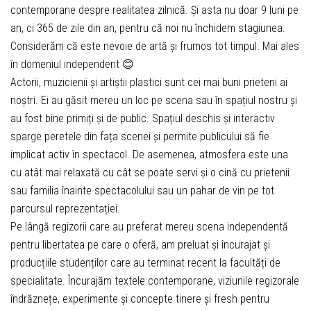
contemporane despre realitatea zilnică. Și asta nu doar 9 luni pe
an, ci 365 de zile din an, pentru că noi nu închidem stagiunea.
Considerăm că este nevoie de artă și frumos tot timpul. Mai ales
în domeniul independent 😊
Actorii, muzicienii și artiștii plastici sunt cei mai buni prieteni ai
noștri. Ei au găsit mereu un loc pe scena sau în spațiul nostru și
au fost bine primiți și de public. Spațiul deschis și interactiv
sparge peretele din fața scenei și permite publicului să fie
implicat activ în spectacol. De asemenea, atmosfera este una
cu atât mai relaxată cu cât se poate servi și o cină cu prietenii
sau familia înainte spectacolului sau un pahar de vin pe tot
parcursul reprezentației.
Pe lângă regizorii care au preferat mereu scena independentă
pentru libertatea pe care o oferă, am preluat și încurajat și
producțiile studenților care au terminat recent la facultăți de
specialitate. Încurajăm textele contemporane, viziunile regizorale
îndrăznețe, experimente și concepte tinere și fresh pentru