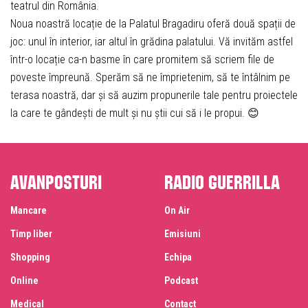
teatrul din România.
Noua noastră locație de la Palatul Bragadiru oferă două spații de
joc: unul în interior, iar altul în grădina palatului. Vă invităm astfel
într-o locație ca-n basme în care promitem să scriem file de
poveste împreună. Sperăm să ne împrietenim, să te întâlnim pe
terasa noastră, dar și să auzim propunerile tale pentru proiectele
la care te gândești de mult și nu știi cui să i le propui. 😊
Avanposturi
Radio Guerrilla
Mancare
On Air
Timp liber
Emisiuni
Shopping
Echipa
Online
Podcast
Medical
Contact