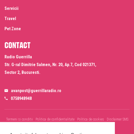
Servicii
Travel
Pet Zone
Contact
Radio Guerrilla
Str. G-ral Dimitrie Salmen, Nr. 20, Ap.7, Cod 021371,
Sector 2, Bucuresti.
avanpost@guerrillaradio.ro
0758948948
Termeni si conditii
Politica de confidentialitate
Politica de cookies
Disclaimer SMS
& WhatsApp
Informare prelucrare imagini evenimente