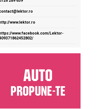
0726 289 639
contact@lektor.ro
http://www.lektor.ro
https://www.facebook.com/Lektor-
409371862452802/
AUTO
PROPUNE-TE