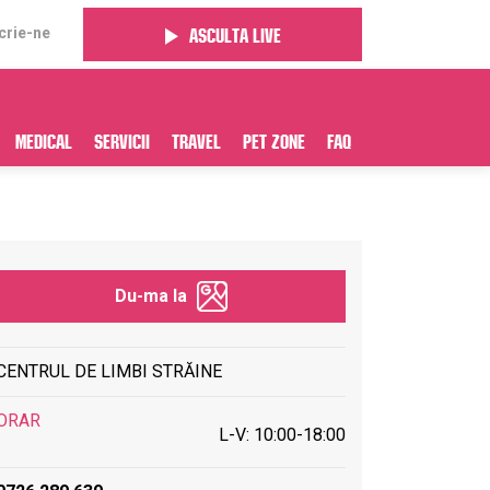
crie-ne
Asculta live
Medical
Servicii
Travel
Pet Zone
FAQ
Du-ma la
CENTRUL DE LIMBI STRĂINE
ORAR
L-V: 10:00-18:00