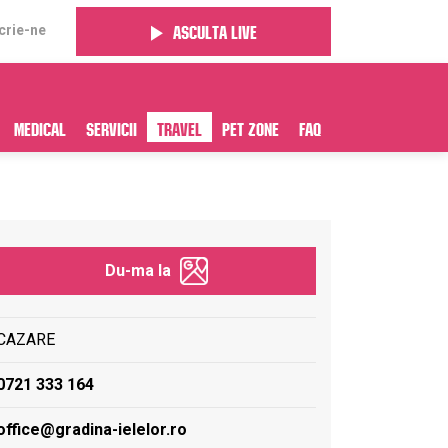
crie-ne
Asculta live
Medical
Servicii
Travel
Pet Zone
FAQ
Du-ma la
CAZARE
0721 333 164
office@gradina-ielelor.ro