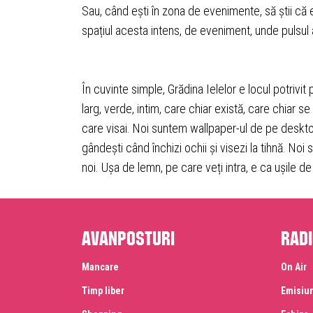
Sau, când ești în zona de evenimente, să știi că 
spațiul acesta intens, de eveniment, unde pulsul ac
În cuvinte simple, Grădina Ielelor e locul potrivit 
larg, verde, intim, care chiar există, care chiar 
care visai. Noi suntem wallpaper-ul de pe desktop.
gândești când închizi ochii și visezi la tihnă. Noi s
noi. Ușa de lemn, pe care veți intra, e ca ușile d
Avanposturi
Radi
Mancare
On Air
Timp liber
Emisiu