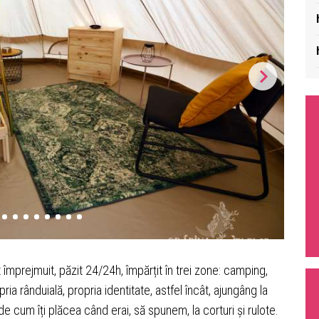
împrejmuit, păzit 24/24h, împărțit în trei zone: camping,
a rânduială, propria identitate, astfel încât, ajungâng la
de cum îți plăcea când erai, să spunem, la corturi și rulote.