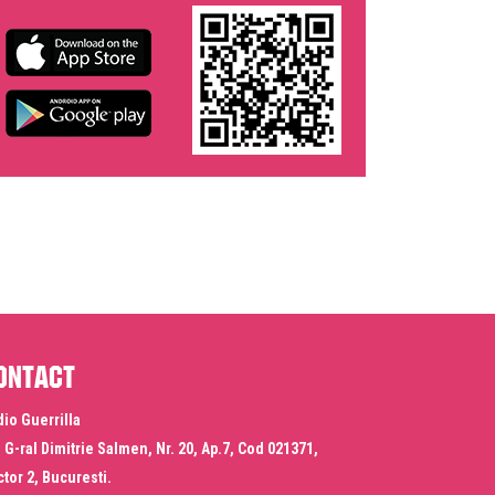
ontact
io Guerrilla
. G-ral Dimitrie Salmen, Nr. 20, Ap.7, Cod 021371,
tor 2, Bucuresti.