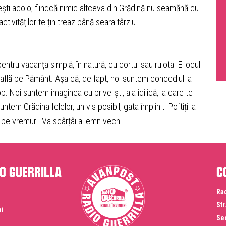
ești acolo, fiindcă nimic altceva din Grădină nu seamănă cu
tivităților te țin treaz până seara târziu.
pentru vacanța simplă, în natură, cu cortul sau rulota. E locul
se află pe Pământ. Așa că, de fapt, noi suntem concediul la
 Noi suntem imaginea cu priveliști, aia idilică, la care te
untem Grădina Ielelor, un vis posibil, gata împlinit. Poftiți la
e pe vremuri. Va scârțâi a lemn vechi.
o Guerrilla
C
Rad
Str
ni
Sec