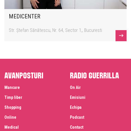
MEDICENTER
Str. Ștefan Sănătescu, Nr. 64, Sector 1,, Bucuresti
Avanposturi
Radio Guerrilla
Mancare
On Air
Timp liber
Emisiuni
Shopping
Echipa
Online
Podcast
Medical
Contact