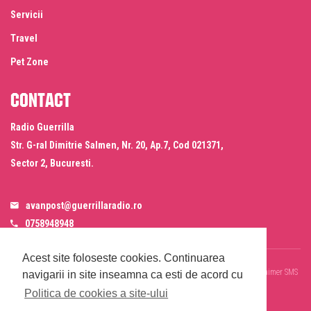
Servicii
Travel
Pet Zone
Contact
Radio Guerrilla
Str. G-ral Dimitrie Salmen, Nr. 20, Ap.7, Cod 021371,
Sector 2, Bucuresti.
avanpost@guerrillaradio.ro
0758948948
Acest site foloseste cookies.
Continuarea
Termeni si conditii
Politica de confidentialitate
Politica de cookies
Disclaimer SMS
navigarii in site inseamna ca esti de acord cu
& WhatsApp
Informare prelucrare imagini evenimente
Politica de cookies a site-ului