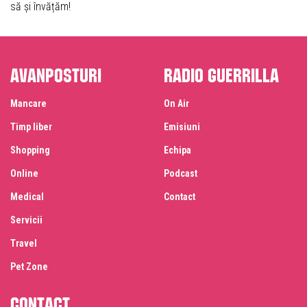
să și învățăm!
Avanposturi
Radio Guerrilla
Mancare
On Air
Timp liber
Emisiuni
Shopping
Echipa
Online
Podcast
Medical
Contact
Servicii
Travel
Pet Zone
Contact