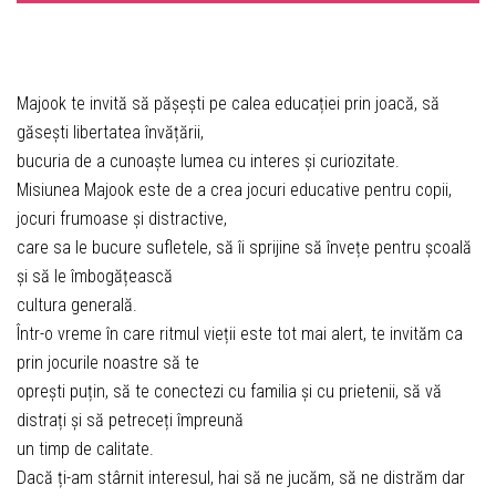
Majook te invită să pășești pe calea educației prin joacă, să
găsești libertatea învățării,
bucuria de a cunoaște lumea cu interes și curiozitate.
Misiunea Majook este de a crea jocuri educative pentru copii,
jocuri frumoase și distractive,
care sa le bucure sufletele, să îi sprijine să învețe pentru școală
și să le îmbogățească
cultura generală.
Într-o vreme în care ritmul vieții este tot mai alert, te invităm ca
prin jocurile noastre să te
oprești puțin, să te conectezi cu familia și cu prietenii, să vă
distrați și să petreceți împreună
un timp de calitate.
Dacă ți-am stârnit interesul, hai să ne jucăm, să ne distrăm dar