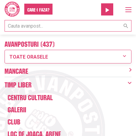
Care-i faza?
Avanposturi (437)
TOATE ORASELE
Mancare
Timp liber
Centru Cultural
Galerii
Club
Loc de joaca, Arene