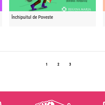
Închipuitul de Poveste
1
2
3
a