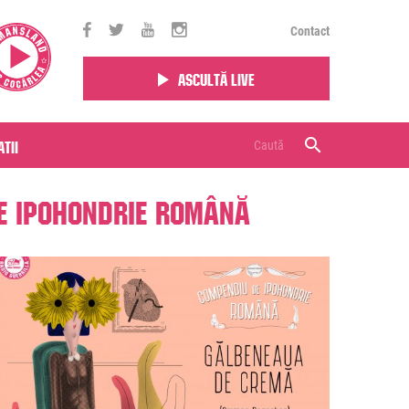
Contact
Ascultă live
tii
e Ipohondrie Română