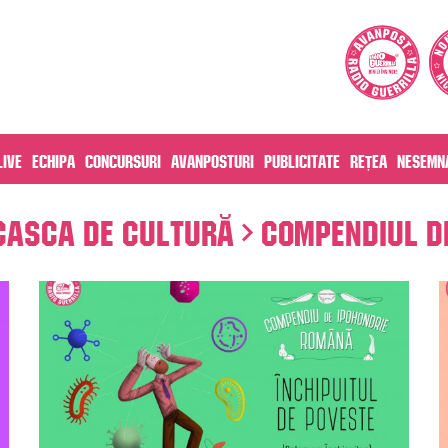
live
Echipa
Concursuri
Avanposturi
Publicitate
Rețea
Nesemna
Casca de cultură
Compendiul d