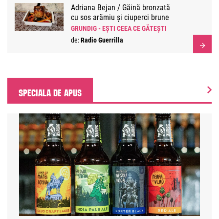
Adriana Bejan / Găină bronzată
cu sos arămiu și ciuperci brune
cu iz de ierburi aromatice
GRUNDIG - EȘTI CEEA CE GĂTEȘTI
de:
Radio Guerrilla
SPECIALA DE APUS