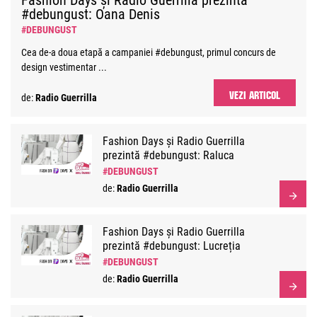
Fashion Days și Radio Guerrilla prezintă
#debungust: Oana Denis
#DEBUNGUST
Cea de-a doua etapă a campaniei #debungust, primul concurs de
design vestimentar ...
VEZI ARTICOL
de:
Radio Guerrilla
Fashion Days și Radio Guerrilla
prezintă #debungust: Raluca
Lupu
#DEBUNGUST
de:
Radio Guerrilla
Fashion Days și Radio Guerrilla
prezintă #debungust: Lucreția
Lorint
#DEBUNGUST
de:
Radio Guerrilla