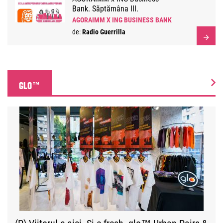
Bank. Săptămâna III.
AGORAIMM X ING BUSINESS BANK
de:
Radio Guerrilla
GLO™