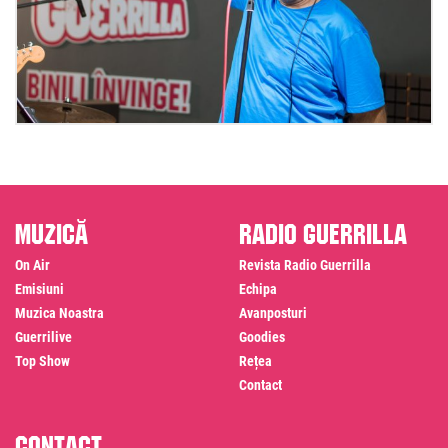
Muzică
Radio Guerrilla
On Air
Revista Radio Guerrilla
Emisiuni
Echipa
Muzica Noastra
Avanposturi
Guerrilive
Goodies
Top Show
Rețea
Contact
Contact