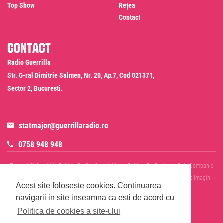
Top Show
Rețea
Contact
Contact
Radio Guerrilla
Str. G-ral Dimitrie Salmen, Nr. 20, Ap.7, Cod 021371,
Sector 2, Bucuresti.
statmajor@guerrillaradio.ro
0758 948 948
Termeni Si Conditii
Politica De Confidentialitate
Politica De Cookies
Date Companie
RADIO GUERRILLA SRL
Disclaimer SMS & WhatsApp
Informare Prelucrare Imagini
Acest site foloseste cookies.
Continuarea
Evenimente
Cod Deontologic
navigarii in site inseamna ca esti de acord cu
Politica de cookies a site-ului