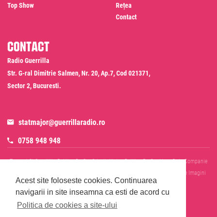
Top Show
Rețea
Contact
Contact
Radio Guerrilla
Str. G-ral Dimitrie Salmen, Nr. 20, Ap.7, Cod 021371,
Sector 2, Bucuresti.
statmajor@guerrillaradio.ro
0758 948 948
Termeni Si Conditii
Politica De Confidentialitate
Politica De Cookies
Date Companie
RADIO GUERRILLA SRL
Disclaimer SMS & WhatsApp
Informare Prelucrare Imagini
Acest site foloseste cookies.
Continuarea
Evenimente
Cod Deontologic
navigarii in site inseamna ca esti de acord cu
Politica de cookies a site-ului