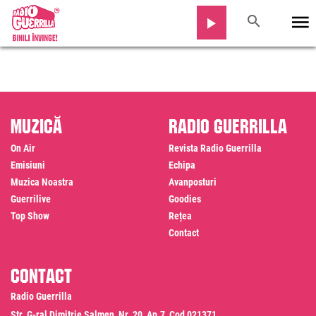
Muzică
Radio Guerrilla
On Air
Revista Radio Guerrilla
Emisiuni
Echipa
Muzica Noastra
Avanposturi
Guerrilive
Goodies
Top Show
Rețea
Contact
Contact
Radio Guerrilla
Str. G-ral Dimitrie Salmen, Nr. 20, Ap.7, Cod 021371,