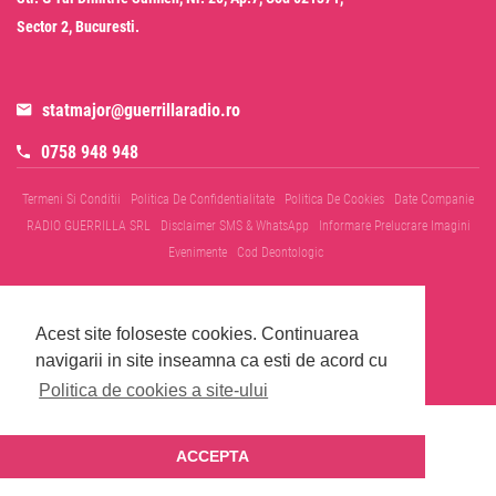
Sector 2, Bucuresti.
statmajor@guerrillaradio.ro
0758 948 948
Termeni Si Conditii
Politica De Confidentialitate
Politica De Cookies
Date Companie
RADIO GUERRILLA SRL
Disclaimer SMS & WhatsApp
Informare Prelucrare Imagini
Evenimente
Cod Deontologic
Acest site foloseste cookies.
Continuarea
navigarii in site inseamna ca esti de acord cu
© 2026 Radio Guerrilla - Toate drepturile rezervate
Politica de cookies a site-ului
ACCEPTA