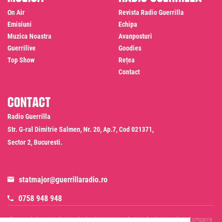
On Air
Revista Radio Guerrilla
Emisiuni
Echipa
Muzica Noastra
Avanposturi
Guerrilive
Goodies
Top Show
Rețea
Contact
Contact
Radio Guerrilla
Str. G-ral Dimitrie Salmen, Nr. 20, Ap.7, Cod 021371,
Sector 2, Bucuresti.
statmajor@guerrillaradio.ro
0758 948 948
Termeni Si Conditii
Politica De Confidentialitate
Politica De Cookies
Date Companie