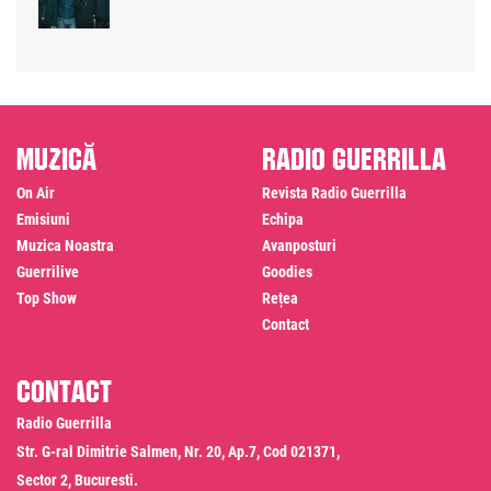
Muzică
Radio Guerrilla
On Air
Revista Radio Guerrilla
Emisiuni
Echipa
Muzica Noastra
Avanposturi
Guerrilive
Goodies
Top Show
Rețea
Contact
Contact
Radio Guerrilla
Str. G-ral Dimitrie Salmen, Nr. 20, Ap.7, Cod 021371,
Sector 2, Bucuresti.