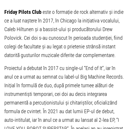
Friday Pilots Club
este o forma
ție de rock alternativ
și
indie
ce a luat naștere în 2017, în Chicago la inițiativa vocalului
,
Caleb Hiltunen și a bassist-ului și producătorului Drew
Polovick. Cei doi s-au cunoscut în perioada s
tudenției, fiind
colegi de facultate
ș
i
au legat o prietenie strânsă
instant
datorită gusturilor muzicale diferite dar complementare
.
Proiectul a debutat în 2017 cu single-ul
“
End of It
“
, iar
î
n
anul ce a urmat au semnat cu label-ul Big Machine Records.
I
ni
ț
ial
în formulă de
duo, dup
ă
prim
ele
turne
e
al
ă
turi de
instrumenti
ș
ti t
emporari
, cei doi au decis integrarea
permanent
ă
a percuționistului și chitariștilor, oficializând
formula de cvintet
. În 2021 au dat lumii EP-ul de debut,
auto-intitulat, iar în anul ce a urmat au lansat al 2-lea EP,
“
I
LOVE YOU, ROBOT SUPERSTAR
“
.
În același an au inregistrat