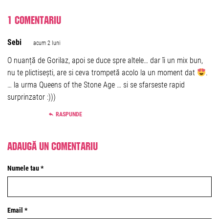
1 comentariu
Sebi
acum 2 luni
O nuanță de Gorilaz, apoi se duce spre altele… dar îi un mix bun,
nu te plictisești, are si ceva trompetă acolo la un moment dat
.
… la urma Queens of the Stone Age … si se sfarseste rapid
surprinzator :)))
RASPUNDE
Adaugă un comentariu
Numele tau *
Email *