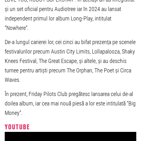
și un set oficial pentru Audiotree iar
î
n 2024 au lansat
independent primul lor album Long-Play, intitulat
“
Nowhere
“
.
D
e-a lungul carierei lor, cei cinci au bifat prezen
ț
a pe scenele
festivalurilor precum
Austin City Limits, Lollapalooza, Shaky
Knees Festival, The Great Escape
, și altele, și au deschis
turnee pentru artiști precum The Orphan, The Poet și Circa
Waves.
În prezent, Friday Pilots Club pregătesc lansarea celui de-al
doilea album, iar cea mai nouă piesă a lor este intitulată
“
Big
Money
“
.
YOUTUBE