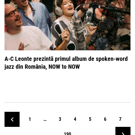
A-C Leonte prezintă primul album de spoken-word
jazz din România, NOW to NOW
1
…
3
4
5
6
7
…
190