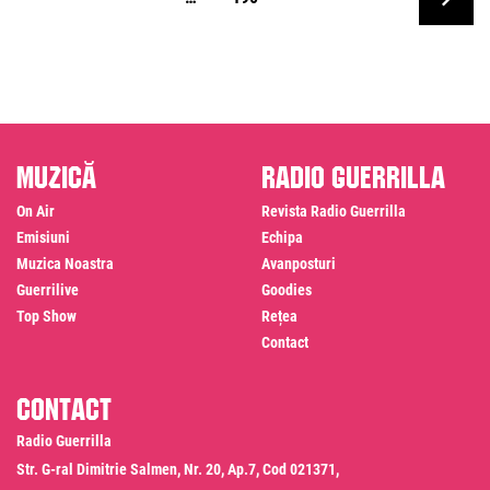
Muzică
Radio Guerrilla
On Air
Revista Radio Guerrilla
Emisiuni
Echipa
Muzica Noastra
Avanposturi
Guerrilive
Goodies
Top Show
Rețea
Contact
Contact
Radio Guerrilla
Str. G-ral Dimitrie Salmen, Nr. 20, Ap.7, Cod 021371,