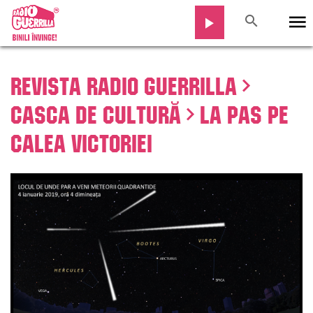
Revista Radio Guerrilla
Casca de cultură
La pas pe
Calea Victoriei