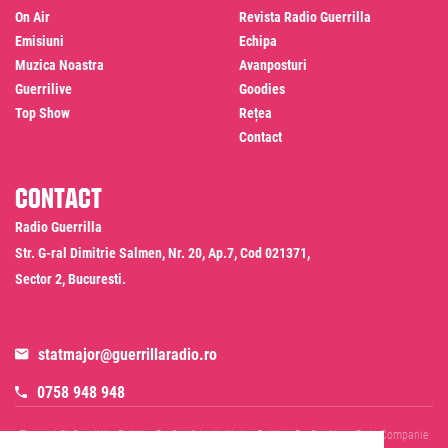
On Air
Revista Radio Guerrilla
Emisiuni
Echipa
Muzica Noastra
Avanposturi
Guerrilive
Goodies
Top Show
Rețea
Contact
Contact
Radio Guerrilla
Str. G-ral Dimitrie Salmen, Nr. 20, Ap.7, Cod 021371,
Sector 2, Bucuresti.
statmajor@guerrillaradio.ro
0758 948 948
Termeni Si Conditii
Politica De Confidentialitate
Politica De Cookies
Date Companie