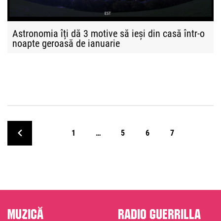
Astronomia îți dă 3 motive să ieși din casă într-o
noapte geroasă de ianuarie
1
…
5
6
7
Muzică
Radio Guerrilla