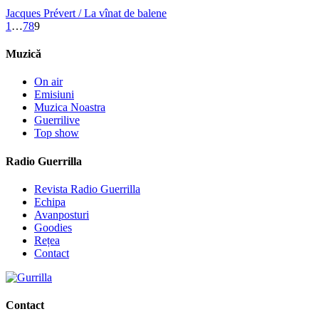
Jacques Prévert / La vînat de balene
1
…
7
8
9
Muzică
On air
Emisiuni
Muzica Noastra
Guerrilive
Top show
Radio Guerrilla
Revista Radio Guerrilla
Echipa
Avanposturi
Goodies
Rețea
Contact
Contact