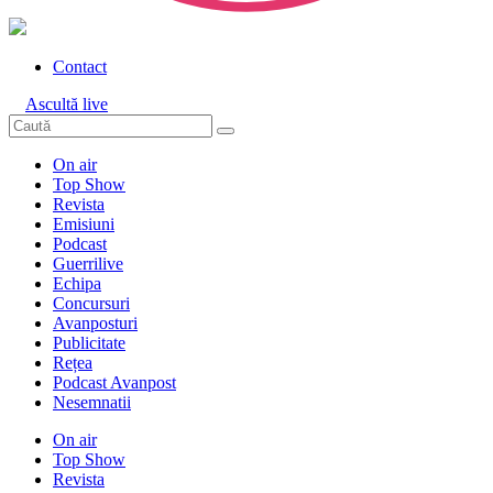
Contact
Ascultă live
On air
Top Show
Revista
Emisiuni
Podcast
Guerrilive
Echipa
Concursuri
Avanposturi
Publicitate
Rețea
Podcast Avanpost
Nesemnatii
On air
Top Show
Revista