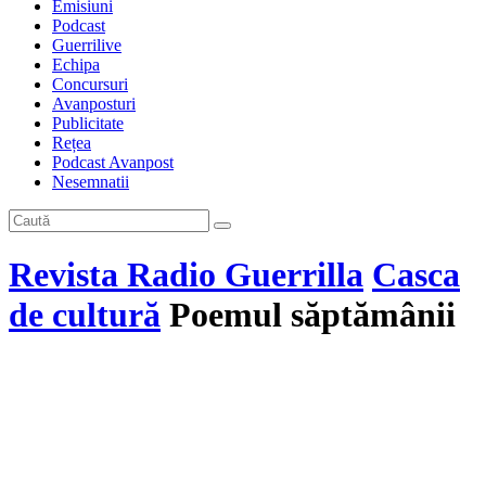
Emisiuni
Podcast
Guerrilive
Echipa
Concursuri
Avanposturi
Publicitate
Rețea
Podcast Avanpost
Nesemnatii
Revista Radio Guerrilla
Casca
de cultură
Poemul săptămânii