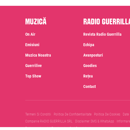
Muzică
Radio Guerrill
On Air
Revista Radio Guerrilla
Emisiuni
Echipa
Muzica Noastra
Avanposturi
Guerrilive
Goodies
Top Show
Rețea
Contact
Termeni Si Conditii
Politica De Confidentialitate
Politica De Cookies
Date
Companie RADIO GUERRILLA SRL
Disclaimer SMS & WhatsApp
Informar
Prelucrare Imagini Evenimente
Cod Deontologic