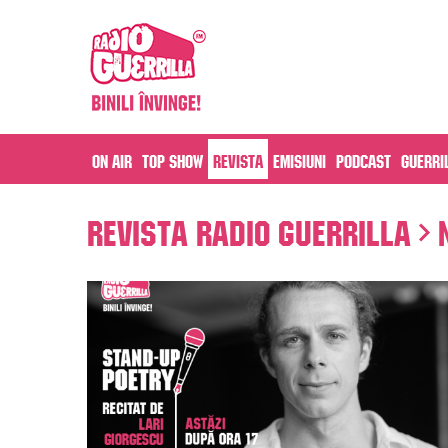
On air
Top Show
Revista
Emisiuni
Podcast
Guerri
Revista Radio Guerrilla