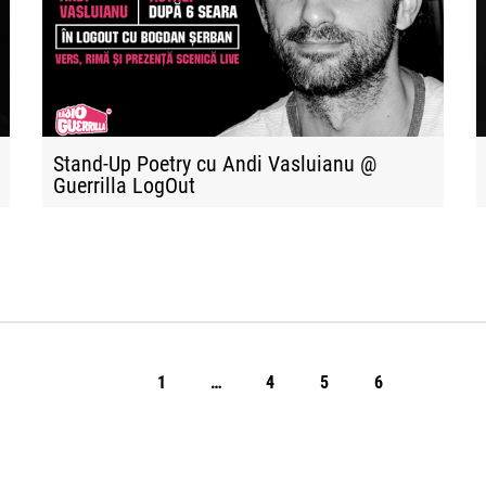
Stand-Up Poetry cu Andi Vasluianu @
Guerrilla LogOut
1
…
4
5
6