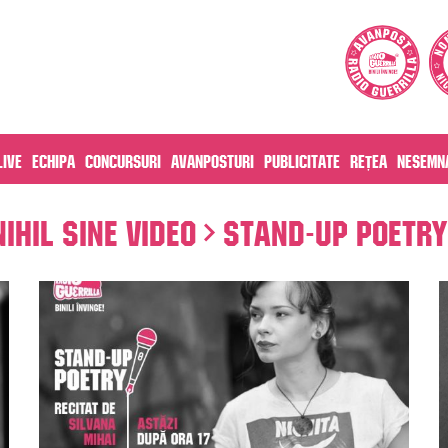
live
Echipa
Concursuri
Avanposturi
Publicitate
Rețea
Nesemna
Nihil Sine Video
Stand-Up Poetry