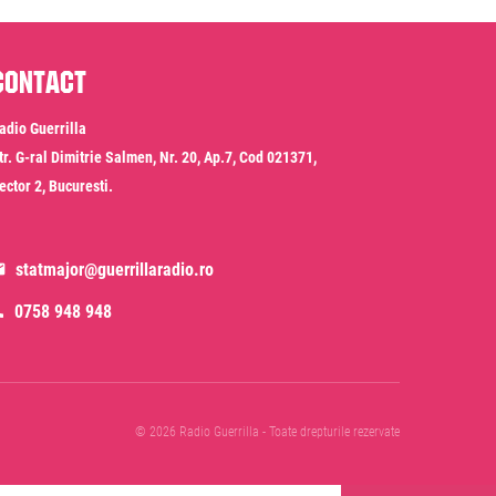
Contact
adio Guerrilla
tr. G-ral Dimitrie Salmen, Nr. 20, Ap.7, Cod 021371,
ector 2, Bucuresti.
statmajor@guerrillaradio.ro
0758 948 948
© 2026 Radio Guerrilla - Toate drepturile rezervate