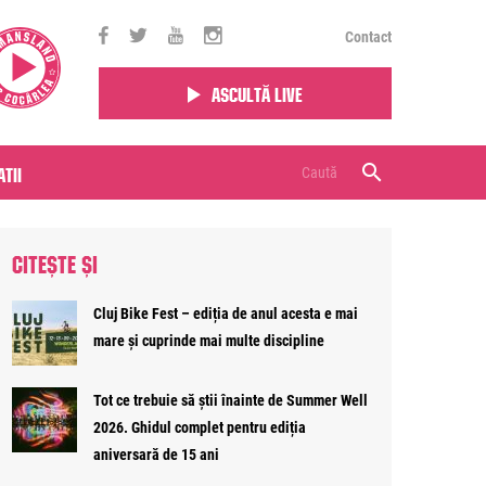
Contact
Ascultă live
tii
CITEȘTE ȘI
Cluj Bike Fest – ediția de anul acesta e mai
mare și cuprinde mai multe discipline
Tot ce trebuie să știi înainte de Summer Well
2026. Ghidul complet pentru ediția
aniversară de 15 ani