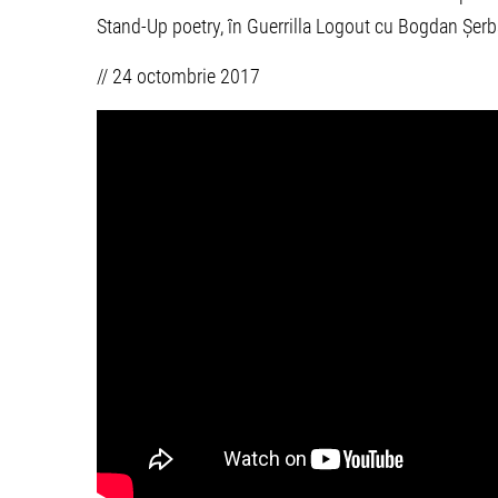
Stand-Up poetry, în Guerrilla Logout cu Bogdan Șerb
// 24 octombrie 2017