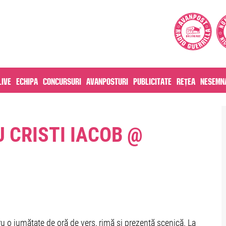
live
Echipa
Concursuri
Avanposturi
Publicitate
Rețea
Nesemna
 CRISTI IACOB @
ru o jumătate de oră de vers, rimă și prezență scenică. La