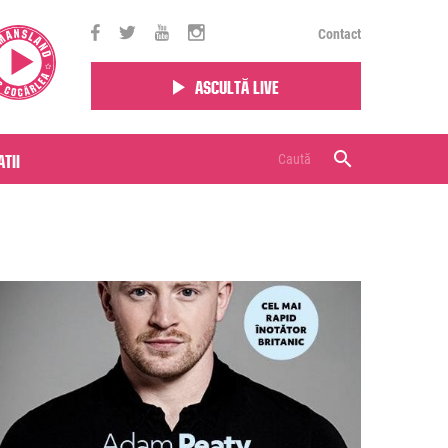
Contact
Ascultă live
tii