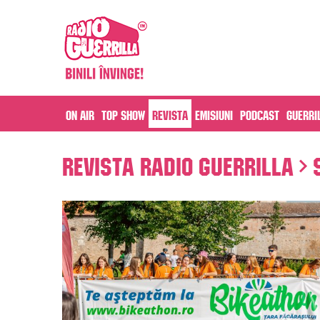
On air
Top Show
Revista
Emisiuni
Podcast
Guerri
Revista Radio Guerrilla