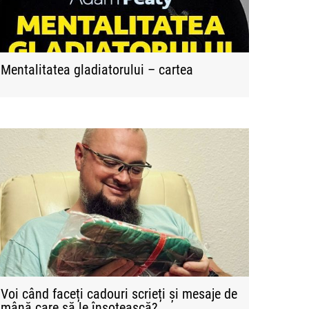
Mentalitatea gladiatorului – cartea
Voi când faceți cadouri scrieți și mesaje de
mână care să le însoțească?