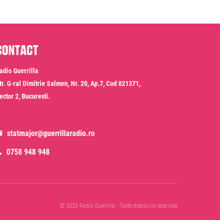
Contact
adio Guerrilla
tr. G-ral Dimitrie Salmen, Nr. 20, Ap.7, Cod 021371,
ector 2, Bucuresti.
statmajor@guerrillaradio.ro
0758 948 948
© 2026 Radio Guerrilla - Toate drepturile rezervate