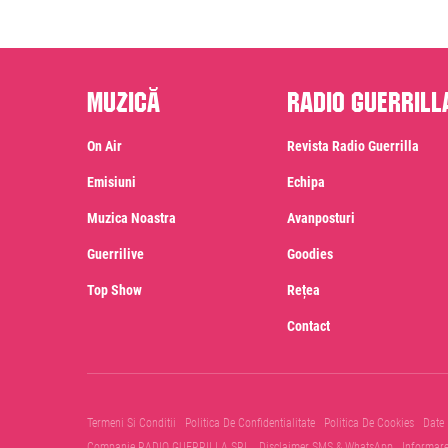
Muzică
Radio Guerrill
On Air
Revista Radio Guerrilla
Emisiuni
Echipa
Muzica Noastra
Avanposturi
Guerrilive
Goodies
Top Show
Rețea
Contact
Termeni Si Conditii
Politica De Confidentialitate
Politica De Cookies
Date
Companie RADIO GUERRILLA SRL
Disclaimer SMS & WhatsApp
Informar