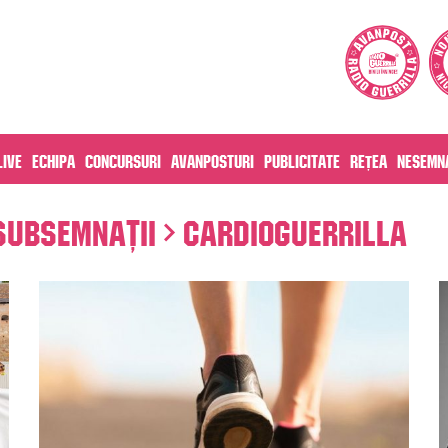
live
Echipa
Concursuri
Avanposturi
Publicitate
Rețea
Nesemna
Subsemnații
Cardioguerrilla