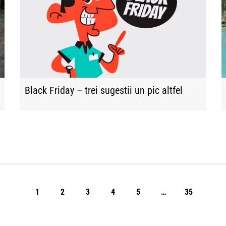
Black Friday – trei sugestii un pic altfel
1
2
3
4
5
…
35