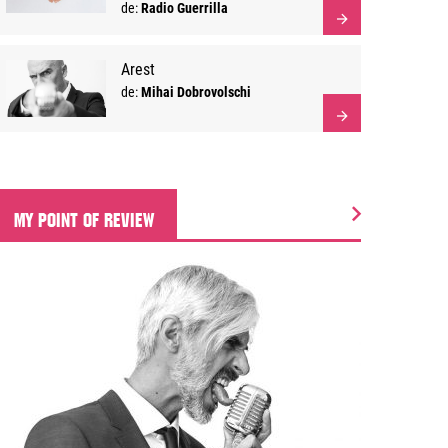
traumatizante la Sinele Învinge
de:
Radio Guerrilla
Arest
de:
Mihai Dobrovolschi
MY POINT OF REVIEW