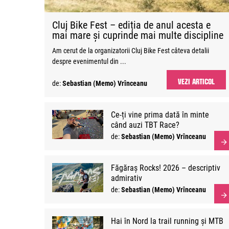
Cluj Bike Fest – ediția de anul acesta e
mai mare și cuprinde mai multe discipline
Am cerut de la organizatorii Cluj Bike Fest câteva detalii
despre evenimentul din ...
VEZI ARTICOL
de:
Sebastian (Memo) Vrînceanu
Ce-ți vine prima dată în minte
când auzi TBT Race?
de:
Sebastian (Memo) Vrînceanu
Făgăraș Rocks! 2026 – descriptiv
admirativ
de:
Sebastian (Memo) Vrînceanu
Hai în Nord la trail running și MTB