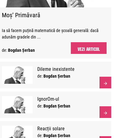
Moș’ Primăvară
Ia să facem puțină matematică de școală generală: dacă
adunăm gradele din ...
VEZI ARTICOL
de:
Bogdan Șerban
Dileme inexistente
de:
Bogdan Șerban
IgnorOm-ul
de:
Bogdan Șerban
Reacții solare
de:
Bogdan Șerban