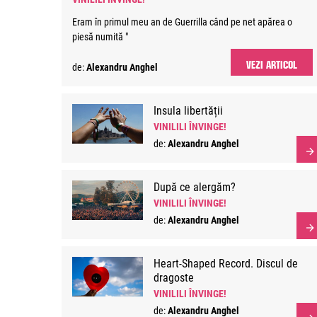
Eram în primul meu an de Guerrilla când pe net apărea o
piesă numită "
VEZI ARTICOL
de:
Alexandru Anghel
Insula libertății
VINILILI ÎNVINGE!
de:
Alexandru Anghel
După ce alergăm?
VINILILI ÎNVINGE!
de:
Alexandru Anghel
Heart-Shaped Record. Discul de
dragoste
VINILILI ÎNVINGE!
de:
Alexandru Anghel