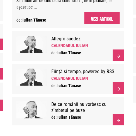
Sînt mulți ani de cînd tac la colțul străzii, fie în picioare, fie
așezat pe ...
VEZI ARTICOL
de:
Iulian Tănase
Allegro suedez
CALENDARUL IULIAN
de:
Iulian Tănase
Ființă și tempo, powered by RSS
CALENDARUL IULIAN
de:
Iulian Tănase
De ce românii nu vorbesc cu
zîmbetul pe buze
de:
Iulian Tănase