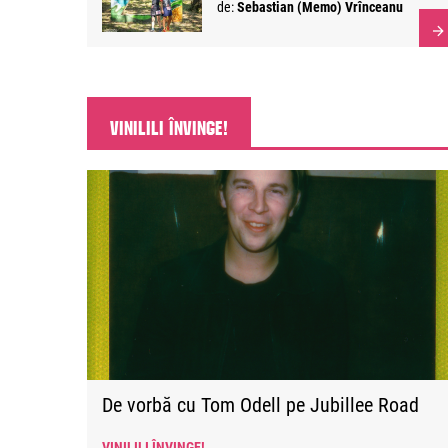
de:
Sebastian (Memo) Vrînceanu
VINILILI ÎNVINGE!
De vorbă cu Tom Odell pe Jubillee Road
VINILILI ÎNVINGE!