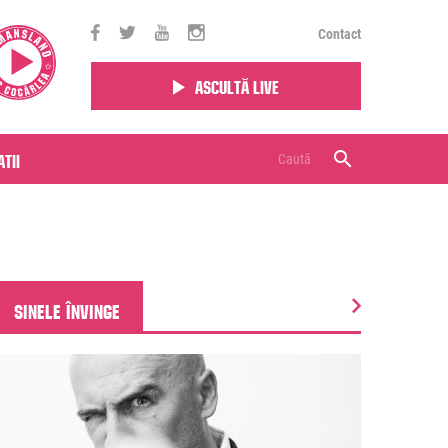
Contact
Ascultă live
tii
SINELE ÎNVINGE