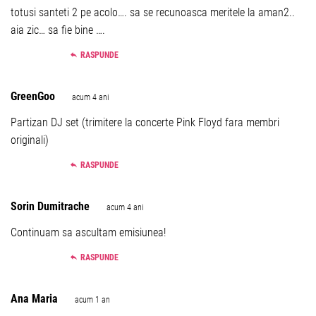
totusi santeti 2 pe acolo…. sa se recunoasca meritele la aman2..
aia zic… sa fie bine ….
RASPUNDE
GreenGoo
acum 4 ani
Partizan DJ set (trimitere la concerte Pink Floyd fara membri
originali)
RASPUNDE
Sorin Dumitrache
acum 4 ani
Continuam sa ascultam emisiunea!
RASPUNDE
Ana Maria
acum 1 an