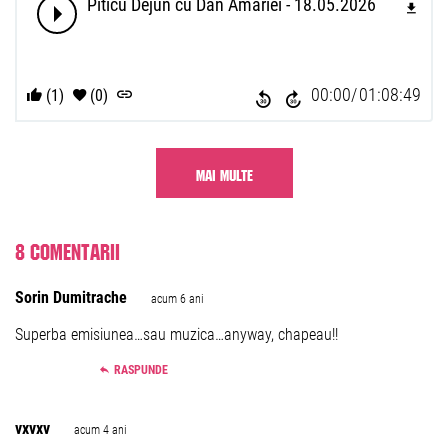
Piticu Dejun cu Dan Amariei - 18.05.2026
00:00
01:08:49
(1)
(0)
MAI MULTE
8 comentarii
Sorin Dumitrache
acum 6 ani
Superba emisiunea…sau muzica…anyway, chapeau!!
RASPUNDE
vxvxv
acum 4 ani