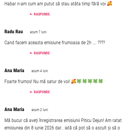
Habar n-am cum am putut să stau atâta timp fără voi
RASPUNDE
Radu Rau
acum 7 luni
Cand facem aceasta emisiune frumoasa de 2h …. ????
RASPUNDE
Ana Maria
acum 4 luni
Foarte frumos! Nu mă satur de voi!
RASPUNDE
Ana Maria
acum 2 luni
Mă bucur că aveți înregistrarea emisiunii Piticu Dejun! Am ratat
emisiunea din 8 iunie 2026 dar.. iată că pot să o ascult și să o