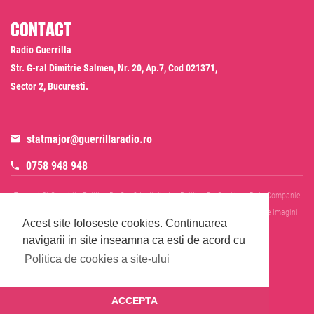
Contact
Radio Guerrilla
Str. G-ral Dimitrie Salmen, Nr. 20, Ap.7, Cod 021371,
Sector 2, Bucuresti.
statmajor@guerrillaradio.ro
0758 948 948
Termeni Si Conditii
Politica De Confidentialitate
Politica De Cookies
Date Companie
RADIO GUERRILLA SRL
Disclaimer SMS & WhatsApp
Informare Prelucrare Imagini
Acest site foloseste cookies.
Continuarea
Evenimente
Cod Deontologic
navigarii in site inseamna ca esti de acord cu
Politica de cookies a site-ului
ACCEPTA
© 2026 Radio Guerrilla - Toate drepturile rezervate