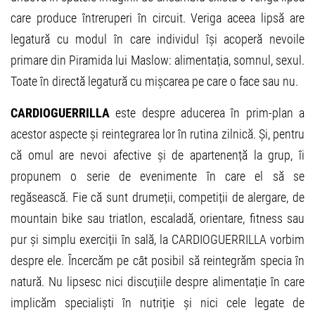
care produce întreruperi în circuit. Veriga aceea lipsă are
legatură cu modul în care individul își acoperă nevoile
primare din Piramida lui Maslow: alimentația, somnul, sexul.
Toate în directă legatură cu mișcarea pe care o face sau nu.
CARDIOGUERRILLA
este despre aducerea în prim-plan a
acestor aspecte și reintegrarea lor în rutina zilnică. Și, pentru
că omul are nevoi afective și de apartenență la grup, îi
propunem o serie de evenimente în care el să se
regăsească. Fie că sunt drumeții, competiții de alergare, de
mountain bike sau triatlon, escaladă, orientare, fitness sau
pur și simplu exerciții în sală, la CARDIOGUERRILLA vorbim
despre ele. Încercăm pe cât posibil să reintegrăm specia în
natură. Nu lipsesc nici discuțiile despre alimentație în care
implicăm specialiști în nutriție și nici cele legate de