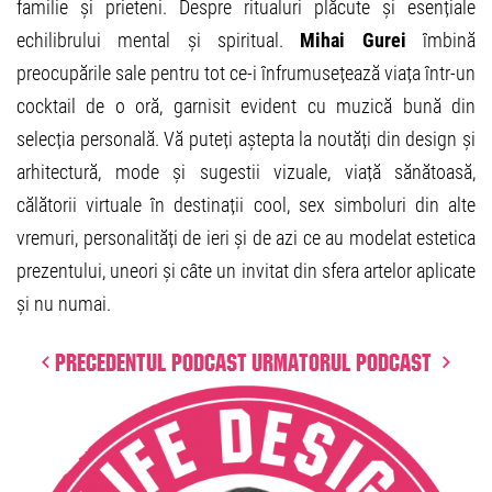
familie și prieteni. Despre ritualuri plăcute și esențiale
echilibrului mental și spiritual.
Mihai Gurei
îmbină
preocupările sale pentru tot ce-i înfrumusețează viața într-un
cocktail de o oră, garnisit evident cu muzică bună din
selecția personală. Vă puteți aștepta la noutăți din design și
arhitectură, mode și sugestii vizuale, viață sănătoasă,
călătorii virtuale în destinații cool, sex simboluri din alte
vremuri, personalități de ieri și de azi ce au modelat estetica
prezentului, uneori și câte un invitat din sfera artelor aplicate
și nu numai.
Precedentul podcast
Urmatorul podcast