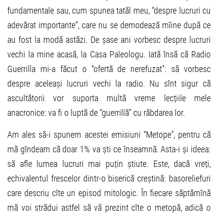
fundamentale sau, cum spunea tatăl meu, “despre lucruri cu
adevărat importante”, care nu se demodează mîine după ce
au fost la modă astăzi. De șase ani vorbesc despre lucruri
vechi la mine acasă, la Casa Paleologu. Iată însă că Radio
Guerrilla mi-a făcut o “ofertă de nerefuzat”: să vorbesc
despre aceleași lucruri vechi la radio. Nu sînt sigur că
ascultătorii vor suporta multă vreme lecțiile mele
anacronice: va fi o luptă de “guerrillă” cu răbdarea lor.
Am ales să-i spunem acestei emisiuni “Metope”, pentru că
mă gîndeam că doar 1% va ști ce înseamnă. Asta-i și ideea:
să afle lumea lucruri mai puțin știute. Este, dacă vreți,
echivalentul frescelor dintr-o biserică creștină: basoreliefuri
care descriu cîte un episod mitologic. În fiecare săptămînă
mă voi strădui astfel să vă prezint cîte o metopă, adică o