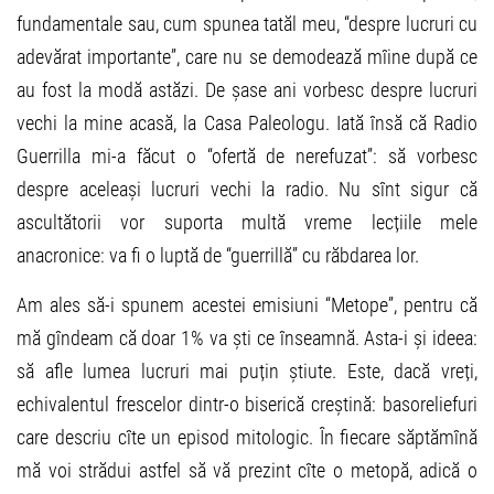
fundamentale sau, cum spunea tatăl meu, “despre lucruri cu
adevărat importante”, care nu se demodează mîine după ce
au fost la modă astăzi. De șase ani vorbesc despre lucruri
vechi la mine acasă, la Casa Paleologu. Iată însă că Radio
Guerrilla mi-a făcut o “ofertă de nerefuzat”: să vorbesc
despre aceleași lucruri vechi la radio. Nu sînt sigur că
ascultătorii vor suporta multă vreme lecțiile mele
anacronice: va fi o luptă de “guerrillă” cu răbdarea lor.
Am ales să-i spunem acestei emisiuni “Metope”, pentru că
mă gîndeam că doar 1% va ști ce înseamnă. Asta-i și ideea:
să afle lumea lucruri mai puțin știute. Este, dacă vreți,
echivalentul frescelor dintr-o biserică creștină: basoreliefuri
care descriu cîte un episod mitologic. În fiecare săptămînă
mă voi strădui astfel să vă prezint cîte o metopă, adică o