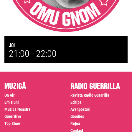
Joi
21:00 -
22:00
Muzică
Radio Guerrilla
On Air
Revista Radio Guerrilla
Emisiuni
Echipa
Muzica Noastra
Avanposturi
Guerrilive
Goodies
Top Show
Rețea
Contact