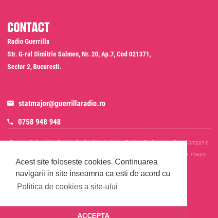
Contact
Radio Guerrilla
Str. G-ral Dimitrie Salmen, Nr. 20, Ap.7, Cod 021371,
Sector 2, Bucuresti.
statmajor@guerrillaradio.ro
0758 948 948
Termeni Si Conditii
Politica De Confidentialitate
Politica De Cookies
Date Companie
RADIO GUERRILLA SRL
Disclaimer SMS & WhatsApp
Informare Prelucrare Imagini
Acest site foloseste cookies.
Continuarea
Evenimente
Cod Deontologic
navigarii in site inseamna ca esti de acord cu
Politica de cookies a site-ului
ACCEPTA