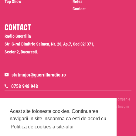
Top Show
Rețea
Contact
Contact
Radio Guerrilla
Str. G-ral Dimitrie Salmen, Nr. 20, Ap.7, Cod 021371,
Sector 2, Bucuresti.
statmajor@guerrillaradio.ro
0758 948 948
Termeni Si Conditii
Politica De Confidentialitate
Politica De Cookies
Date Companie
RADIO GUERRILLA SRL
Disclaimer SMS & WhatsApp
Informare Prelucrare Imagini
Acest site foloseste cookies.
Continuarea
Evenimente
Cod Deontologic
navigarii in site inseamna ca esti de acord cu
Politica de cookies a site-ului