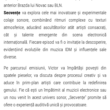
anterior Brazda lui Novac sau BLN.
Secvențe
va explora cele mai inovatoare și experimentale
colaje sonore, combinând ritmuri complexe cu texturi
atmosferice, aducând ascultătorilor atât artiști consacrați,
cât și talente emergente din scena electronică
internațională. Fiecare episod va fi o invitație la descoperire,
evidențiind evoluțiile din muzica IDM și influențele sale
diverse.
Pe parcursul emisiunii, Victor va împărtăși povești din
spatele pieselor, va discuta despre procesul creativ și va
aduce în prim-plan artiști care contribuie la redefinirea
genului. Fie că ești un împătimit al muzicii electronice sau
un nou venit în acest univers sonor, „Secvențe" promite să
ofere o experiență auditivă unică și provocatoare.