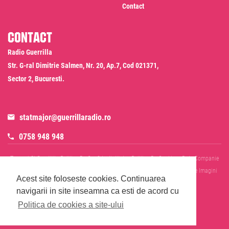
Contact
Contact
Radio Guerrilla
Str. G-ral Dimitrie Salmen, Nr. 20, Ap.7, Cod 021371,
Sector 2, Bucuresti.
statmajor@guerrillaradio.ro
0758 948 948
Termeni Si Conditii
Politica De Confidentialitate
Politica De Cookies
Date Companie
RADIO GUERRILLA SRL
Disclaimer SMS & WhatsApp
Informare Prelucrare Imagini
Acest site foloseste cookies.
Continuarea
Evenimente
Cod Deontologic
navigarii in site inseamna ca esti de acord cu
Politica de cookies a site-ului