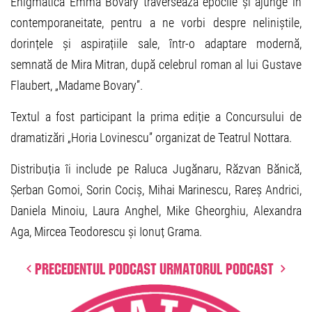
Enigmatica Emma Bovary traversează epocile și ajunge în
contemporaneitate, pentru a ne vorbi despre neliniștile,
dorințele și aspirațiile sale, într-o adaptare modernă,
semnată de Mira Mitran, după celebrul roman al lui Gustave
Flaubert, „Madame Bovary”.
Textul a fost participant la prima ediție a Concursului de
dramatizări „Horia Lovinescu” organizat de Teatrul Nottara.
Distribuția îi include pe Raluca Jugănaru, Răzvan Bănică,
Șerban Gomoi, Sorin Cociș, Mihai Marinescu, Rareș Andrici,
Daniela Minoiu, Laura Anghel, Mike Gheorghiu, Alexandra
Aga, Mircea Teodorescu și Ionuț Grama.
Precedentul podcast
Urmatorul podcast