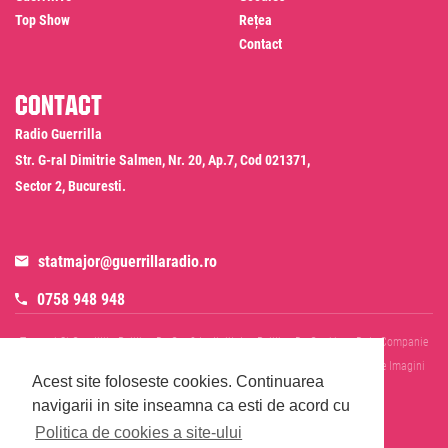
Top Show
Rețea
Contact
Contact
Radio Guerrilla
Str. G-ral Dimitrie Salmen, Nr. 20, Ap.7, Cod 021371,
Sector 2, Bucuresti.
statmajor@guerrillaradio.ro
0758 948 948
Termeni Si Conditii
Politica De Confidentialitate
Politica De Cookies
Date Companie
RADIO GUERRILLA SRL
Disclaimer SMS & WhatsApp
Informare Prelucrare Imagini
Acest site foloseste cookies.
Continuarea
Evenimente
Cod Deontologic
navigarii in site inseamna ca esti de acord cu
Politica de cookies a site-ului