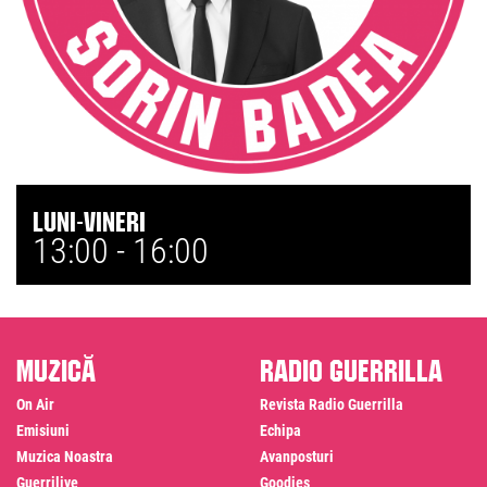
Luni-Vineri
13:00 -
16:00
Muzică
Radio Guerrilla
On Air
Revista Radio Guerrilla
Emisiuni
Echipa
Muzica Noastra
Avanposturi
Guerrilive
Goodies