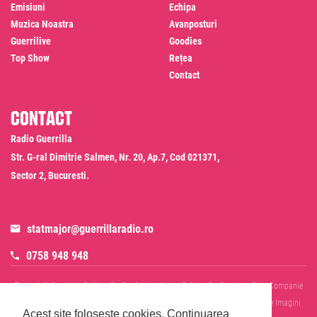
Emisiuni
Echipa
Muzica Noastra
Avanposturi
Guerrilive
Goodies
Top Show
Rețea
Contact
Contact
Radio Guerrilla
Str. G-ral Dimitrie Salmen, Nr. 20, Ap.7, Cod 021371,
Sector 2, Bucuresti.
statmajor@guerrillaradio.ro
0758 948 948
Termeni Si Conditii
Politica De Confidentialitate
Politica De Cookies
Date Companie
RADIO GUERRILLA SRL
Disclaimer SMS & WhatsApp
Informare Prelucrare Imagini
Acest site foloseste cookies.
Continuarea