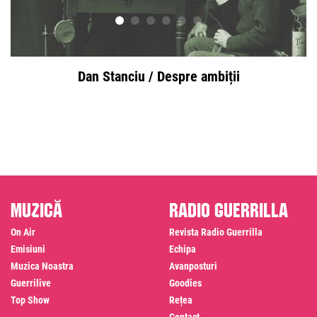
Dan Stanciu / Despre ambiții
Muzică
Radio Guerrilla
On Air
Revista Radio Guerrilla
Emisiuni
Echipa
Muzica Noastra
Avanposturi
Guerrilive
Goodies
Top Show
Rețea