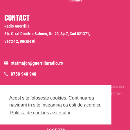
Contact
Contact
Radio Guerrilla
Str. G-ral Dimitrie Salmen, Nr. 20, Ap.7, Cod 021371,
Sector 2, Bucuresti.
statmajor@guerrillaradio.ro
0758 948 948
Termeni Si Conditii
Politica De Confidentialitate
Politica De Cookies
Date Companie
RADIO GUERRILLA SRL
Disclaimer SMS & WhatsApp
Informare Prelucrare Imagini
Acest site foloseste cookies.
Continuarea
Evenimente
Cod Deontologic
navigarii in site inseamna ca esti de acord cu
Politica de cookies a site-ului