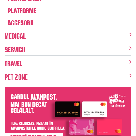
Platforme
Accesorii
Medical
Servicii
Travel
Pet Zone