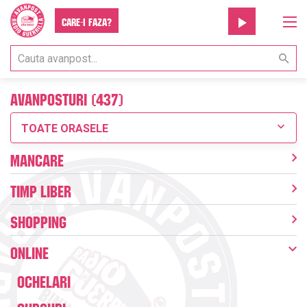
Care-i faza?
Avanposturi (437)
TOATE ORASELE
Mancare
Timp liber
Shopping
Online
Ochelari