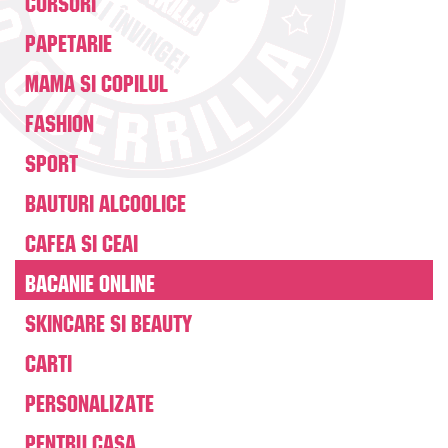
Cursuri
Papetarie
Mama si copilul
Fashion
Sport
Bauturi alcoolice
Cafea si Ceai
Bacanie online
Skincare si beauty
Carti
Personalizate
Pentru casa