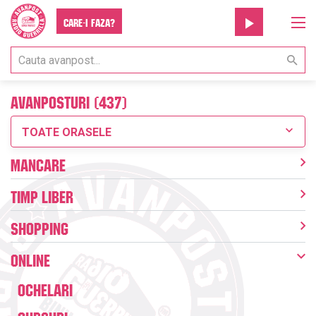
Care-i faza?
Avanposturi (437)
TOATE ORASELE
Mancare
Timp liber
Shopping
Online
Ochelari