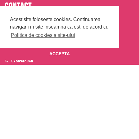
Contact
Radio Guerrilla
Acest site foloseste cookies.
Continuarea
Str. G-ral Dimitrie Salmen, Nr. 20, Ap.7, Cod 021371,
navigarii in site inseamna ca esti de acord cu
Sector 2, Bucuresti.
Politica de cookies a site-ului
avanpost@guerrillaradio.ro
ACCEPTA
0758948948
Termeni si conditii
Politica de confidentialitate
Politica de cookies
Disclaimer SMS
& WhatsApp
Informare prelucrare imagini evenimente
© 2026 Radio Guerrilla - Toate drepturile rezervate