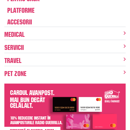
Platforme
Accesorii
Medical
Servicii
Travel
Pet Zone