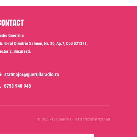
Contact
adio Guerrilla
tr. G-ral Dimitrie Salmen, Nr. 20, Ap.7, Cod 021371,
ector 2, Bucuresti.
statmajor@guerrillaradio.ro
0758 948 948
© 2026 Radio Guerrilla - Toate drepturile rezervate