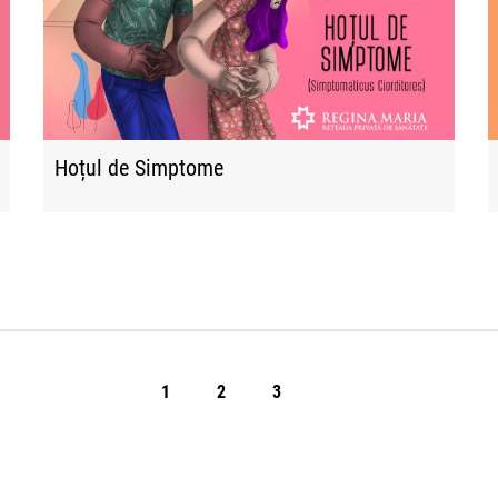
Hoțul de Simptome
1
2
3