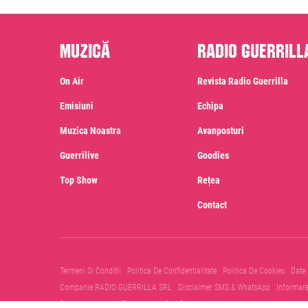
Muzică
Radio Guerrill
On Air
Revista Radio Guerrilla
Emisiuni
Echipa
Muzica Noastra
Avanposturi
Guerrilive
Goodies
Top Show
Rețea
Contact
Termeni Si Conditii
Politica De Confidentialitate
Politica De Cookies
Date
Companie RADIO GUERRILLA SRL
Disclaimer SMS & WhatsApp
Informar
Prelucrare Imagini Evenimente
Cod Deontologic