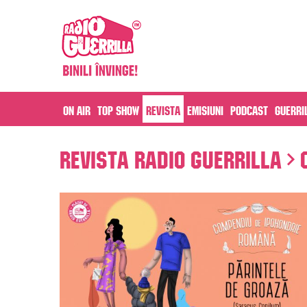
On air
Top Show
Revista
Emisiuni
Podcast
Guerri
Revista Radio Guerrilla