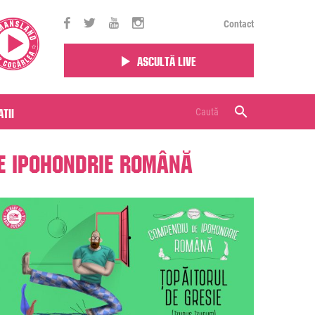
Contact
Ascultă live
tii
e Ipohondrie Română