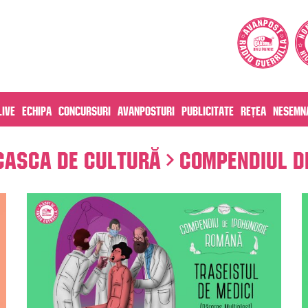
live
Echipa
Concursuri
Avanposturi
Publicitate
Rețea
Nesemna
Casca de cultură
Compendiul d