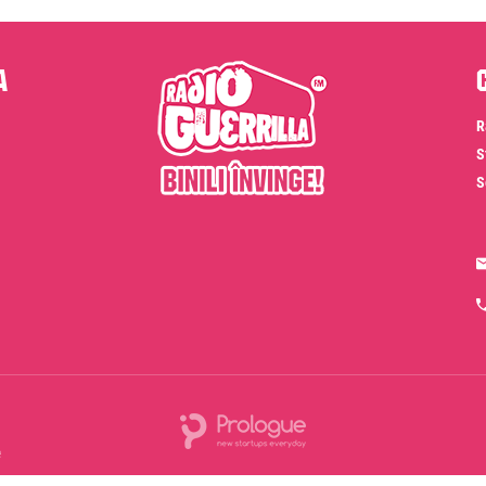
a
R
S
S
e