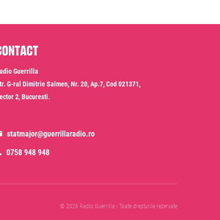
Contact
adio Guerrilla
tr. G-ral Dimitrie Salmen, Nr. 20, Ap.7, Cod 021371,
ector 2, Bucuresti.
statmajor@guerrillaradio.ro
0758 948 948
© 2026 Radio Guerrilla - Toate drepturile rezervate