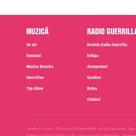
Muzică
Radio Guerrill
On Air
Revista Radio Guerrilla
Emisiuni
Echipa
Muzica Noastra
Avanposturi
Guerrilive
Goodies
Top Show
Rețea
Contact
Termeni Si Conditii
Politica De Confidentialitate
Politica De Cookies
Date
Companie RADIO GUERRILLA SRL
Disclaimer SMS & WhatsApp
Informar