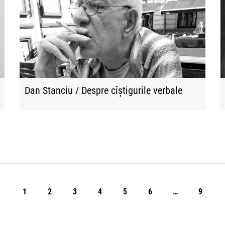
Dan Stanciu / Despre cîștigurile verbale
1
2
3
4
5
6
…
9