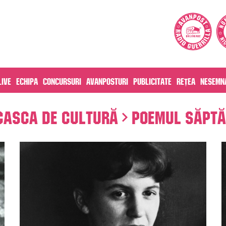
live
Echipa
Concursuri
Avanposturi
Publicitate
Rețea
Nesemna
Casca de cultură
Poemul săptă