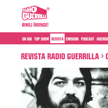
On air
Top Show
Revista
Emisiuni
Podcast
Guerri
Revista Radio Guerrilla