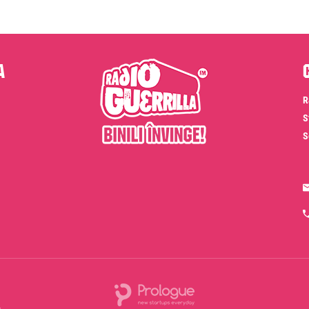
a
R
S
S
e