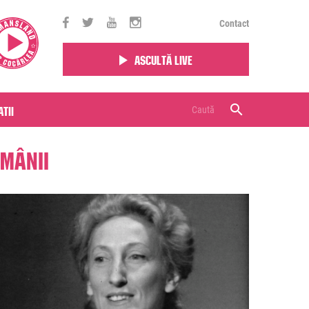
Contact
Ascultă live
tii
mânii